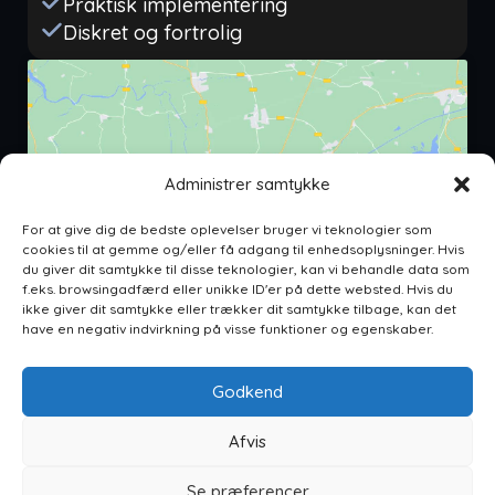
Praktisk implementering
Diskret og fortrolig
Administrer samtykke
For at give dig de bedste oplevelser bruger vi teknologier som
cookies til at gemme og/eller få adgang til enhedsoplysninger. Hvis
Klik for at acceptere markedsføring
du giver dit samtykke til disse teknologier, kan vi behandle data som
cookies og aktivere dette indhold
f.eks. browsingadfærd eller unikke ID'er på dette websted. Hvis du
ikke giver dit samtykke eller trækker dit samtykke tilbage, kan det
have en negativ indvirkning på visse funktioner og egenskaber.
Godkend
Afvis
Arkanas ApS
CVR: 46120086
Se præferencer
Tingskoven 6, 8310 Tranbjerg J
Kontakt
Cookiepolitik