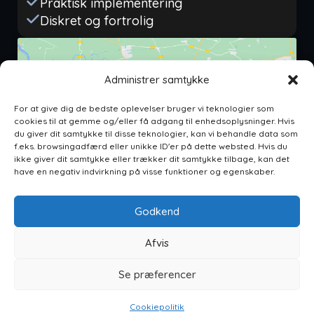
Praktisk implementering
Diskret og fortrolig
Administrer samtykke
For at give dig de bedste oplevelser bruger vi teknologier som
cookies til at gemme og/eller få adgang til enhedsoplysninger. Hvis
Klik for at acceptere markedsføring
du giver dit samtykke til disse teknologier, kan vi behandle data som
cookies og aktivere dette indhold
f.eks. browsingadfærd eller unikke ID'er på dette websted. Hvis du
ikke giver dit samtykke eller trækker dit samtykke tilbage, kan det
have en negativ indvirkning på visse funktioner og egenskaber.
Godkend
Afvis
Arkanas ApS
CVR: 46120086
Se præferencer
Tingskoven 6, 8310 Tranbjerg J
Kontakt
Cookiepolitik