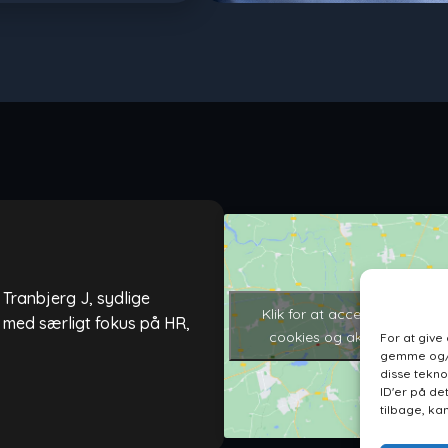
Tranbjerg J, sydlige
Klik for at acceptere marke
r med særligt fokus på HR,
cookies og aktivere dette 
For at give
gemme og/el
disse tekno
ID'er på de
tilbage, ka