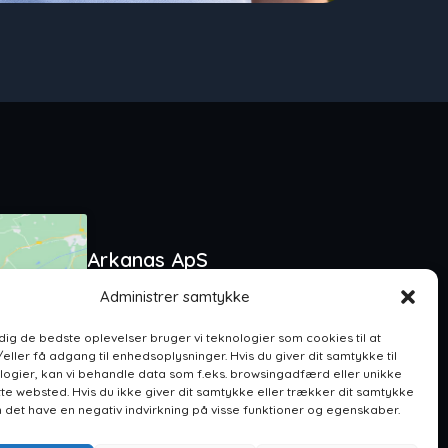
Arkanas ApS
CVR: 46120086
Administrer samtykke
Tingskoven 6, 8310 Tranbjerg J
dsføring
indhold
 dig de bedste oplevelser bruger vi teknologier som cookies til at
Kontakt
ler få adgang til enhedsoplysninger. Hvis du giver dit samtykke til
Mail: info@arkanas.dk
logier, kan vi behandle data som f.eks. browsingadfærd eller unikke
Telefon: 27 82 75 57
tte websted. Hvis du ikke giver dit samtykke eller trækker dit samtykke
n det have en negativ indvirkning på visse funktioner og egenskaber.